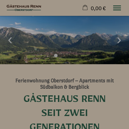
0,00 €
×
23. bis 30. August
Warenkorb ist leer
2 Erwachsene
Wohnen & Preise
Urlaub
Kontakt
Über Uns
Ferienwohnung Oberstdorf – Apartments mit
Südbalkon & Bergblick
Jetzt buchen
GÄSTEHAUS RENN
SEIT ZWEI