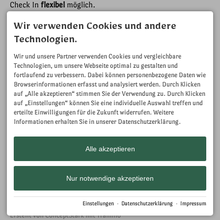
Check In
flexibel
möglich.
Damit auch die nächsten
Gäste ihr Apartment
Wir verwenden Cookies und andere
zeitgerecht beziehen
Technologien.
können, bitte ich Sie die
Check Out Zeit zu
Wir und unsere Partner verwenden Cookies und vergleichbare
beachten.
Technologien, um unsere Webseite optimal zu gestalten und
fortlaufend zu verbessern. Dabei können personenbezogene Daten wie
Check In: 15:00 - 21:30
Browserinformationen erfasst und analysiert werden. Durch Klicken
Uhr
auf „Alle akzeptieren“ stimmen Sie der Verwendung zu. Durch Klicken
Check Out: bis 09:30
auf „Einstellungen“ können Sie eine individuelle Auswahl treffen und
erteilte Einwilligungen für die Zukunft widerrufen. Weitere
Informationen erhalten Sie in unserer Datenschutzerklärung.
Alle akzeptieren
Facebook
Instagram
Whats App
Nur notwendige akzeptieren
Allgemeine Geschäftsbedingungen
Impressum
Datenschutz
Einstellungen
·
Datenschutzerklärung
·
Impressum
Barrierefreiheit
Cookie-Einstellungen
Erstellt von
ConceptStark
mit
Tramino