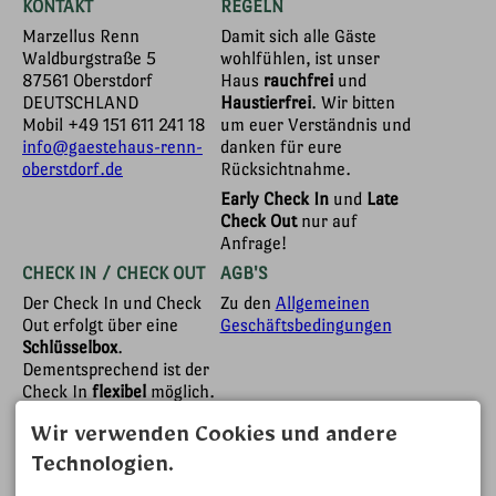
KONTAKT
REGELN
Marzellus Renn
Damit sich alle Gäste
Waldburgstraße 5
wohlfühlen, ist unser
87561 Oberstdorf
Haus
rauchfrei
und
DEUTSCHLAND
Haustierfrei
. Wir bitten
Mobil
+49 151 611 241 18
um euer Verständnis und
info@gaestehaus-renn-
danken für eure
oberstdorf.de
Rücksichtnahme.
Early Check In
und
Late
Check Out
nur auf
Anfrage!
CHECK IN / CHECK OUT
AGB'S
Der Check In und Check
Zu den
Allgemeinen
Out erfolgt über eine
Geschäftsbedingungen
Schlüsselbox
.
Dementsprechend ist der
Check In
flexibel
möglich.
Damit auch die nächsten
Gäste ihr Apartment
Wir verwenden Cookies und andere
zeitgerecht beziehen
Technologien.
können, bitte ich Sie die