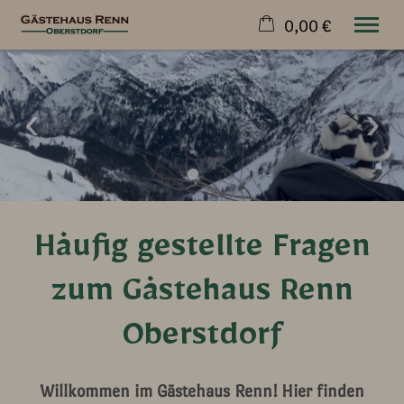
0,00 €
×
20. bis 27. August
Warenkorb ist leer
2 Erwachsene
Wohnen & Preise
Urlaub
Kontakt
Häufig gestellte Fragen
Über Uns
Jetzt buchen
zum Gästehaus Renn
Oberstdorf
Willkommen im Gästehaus Renn! Hier finden