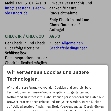
Mobil
+49 151 611 241 18
um euer Verständnis und
info@gaestehaus-renn-
danken für eure
oberstdorf.de
Rücksichtnahme.
Early Check In
und
Late
Check Out
nur auf
Anfrage!
CHECK IN / CHECK OUT
AGB'S
Der Check In und Check
Zu den
Allgemeinen
Out erfolgt über eine
Geschäftsbedingungen
Schlüsselbox
.
Dementsprechend ist der
Check In
flexibel
möglich.
Damit auch die nächsten
Gäste ihr Apartment
Wir verwenden Cookies und andere
zeitgerecht beziehen
Technologien.
können, bitte ich Sie die
Check Out Zeit zu
Wir und unsere Partner verwenden Cookies und vergleichbare
beachten.
Technologien, um unsere Webseite optimal zu gestalten und
fortlaufend zu verbessern. Dabei können personenbezogene Daten wie
Check In: 15:00 - 21:30
Browserinformationen erfasst und analysiert werden. Durch Klicken
Uhr
auf „Alle akzeptieren“ stimmen Sie der Verwendung zu. Durch Klicken
Check Out: bis 09:30