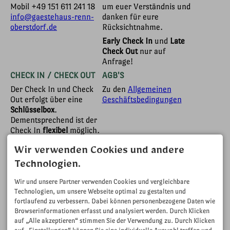
Mobil
+49 151 611 241 18
um euer Verständnis und
info@gaestehaus-renn-
danken für eure
oberstdorf.de
Rücksichtnahme.
Early Check In
und
Late
Check Out
nur auf
Anfrage!
CHECK IN / CHECK OUT
AGB'S
Der Check In und Check
Zu den
Allgemeinen
Out erfolgt über eine
Geschäftsbedingungen
Schlüsselbox
.
Dementsprechend ist der
Check In
flexibel
möglich.
Damit auch die nächsten
Gäste ihr Apartment
Wir verwenden Cookies und andere
zeitgerecht beziehen
Technologien.
können, bitte ich Sie die
Check Out Zeit zu
Wir und unsere Partner verwenden Cookies und vergleichbare
beachten.
Technologien, um unsere Webseite optimal zu gestalten und
fortlaufend zu verbessern. Dabei können personenbezogene Daten wie
Check In: 15:00 - 21:30
Browserinformationen erfasst und analysiert werden. Durch Klicken
Uhr
auf „Alle akzeptieren“ stimmen Sie der Verwendung zu. Durch Klicken
Check Out: bis 09:30